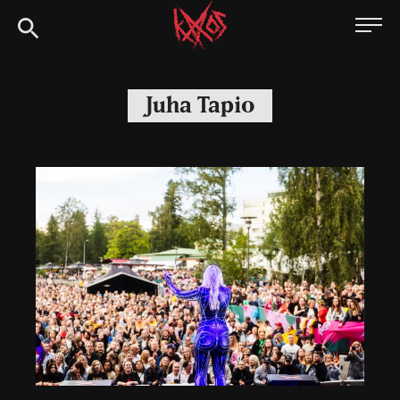
Siirry
Kaaoszine
suoraan
sisältöön
Juha Tapio