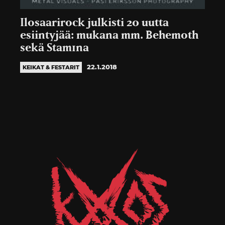
Ilosaarirock julkisti 20 uutta
esiintyjää: mukana mm. Behemoth
sekä Stam1na
22.1.2018
KEIKAT & FESTARIT