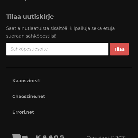
Tilaa uutiskirje
Saat ainutlaatuista sisältöä, kilpailuja sekä etuja
suoraan sähköpostiisi!
Kaaoszine.fi
Chaoszine.net
Errori.net
Copyright © 2021