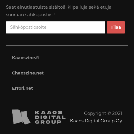
Saat ainutlaatuista sisältöä, kilpailuja sekä etuja
suoraan sähköpostiisi!
Kaaoszine.fi
Chaoszine.net
Errori.net
Copyright © 2021
Kaaos Digital Group Oy