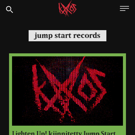
Siirry
Kaaoszine
suoraan
sisältöön
jump start records
Lighten Up! kiinnitetty Jump Start