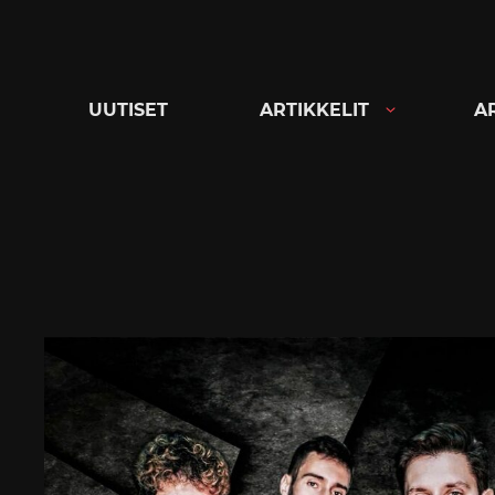
Siirry
suoraan
sisältöön
UUTISET
ARTIKKELIT
A