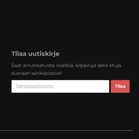
Tilaa uutiskirje
Saat ainutlaatuista sisältöä, kilpailuja sekä etuja
suoraan sähköpostiisi!