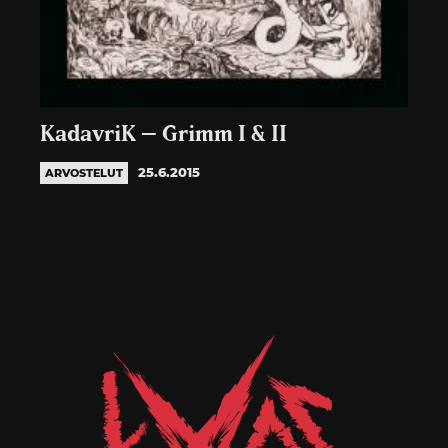
KadavriK – Grimm I & II
25.6.2015
ARVOSTELUT