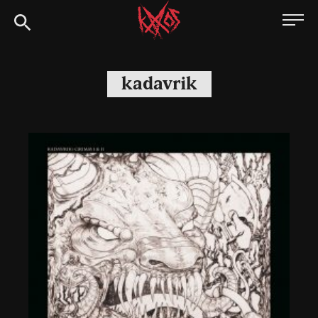
Siirry
Kaaoszine
suoraan
sisältöön
kadavrik