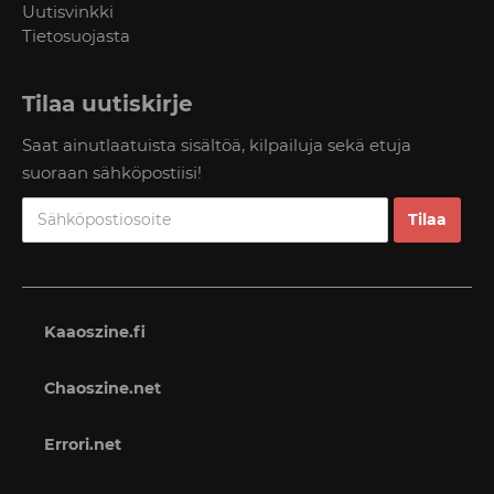
Uutisvinkki
Tietosuojasta
Tilaa uutiskirje
Saat ainutlaatuista sisältöä, kilpailuja sekä etuja
suoraan sähköpostiisi!
Kaaoszine.fi
Chaoszine.net
Errori.net