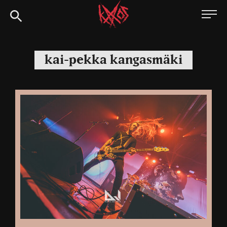
Siirry
Kaaoszine
suoraan
sisältöön
kai-pekka kangasmäki