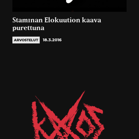
Stam1nan Elokuution kaava
purettuna
18.3.2016
ARVOSTELUT