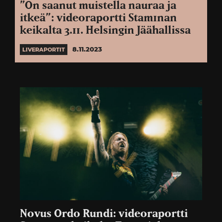
”On saanut muistella nauraa ja
itkeä”: videoraportti Stam1nan
keikalta 3.11. Helsingin Jäähallissa
8.11.2023
LIVERAPORTIT
Novus Ordo Rundi: videoraportti