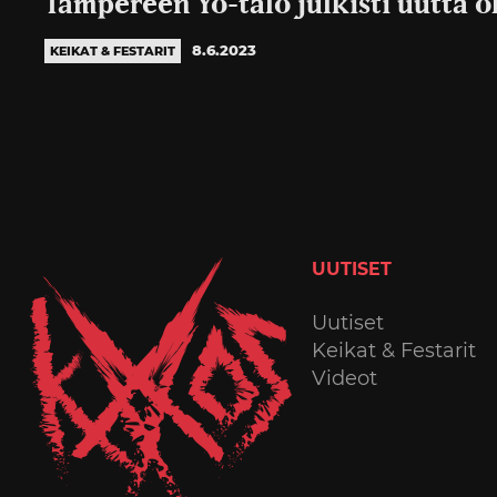
Tampereen Yo-talo julkisti uutta 
8.6.2023
KEIKAT & FESTARIT
UUTISET
Uutiset
Keikat & Festarit
Videot