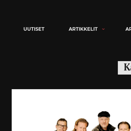
Siirry
suoraan
sisältöön
UUTISET
ARTIKKELIT
A
K