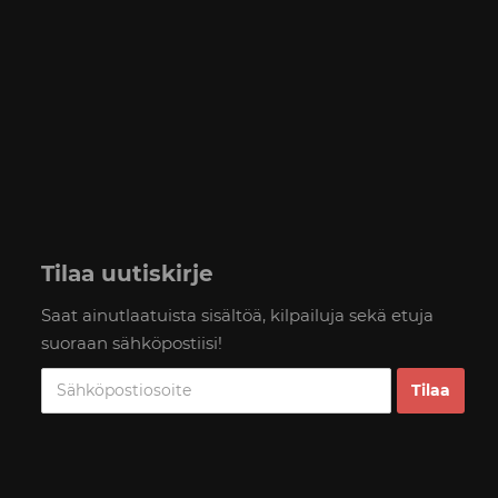
Tilaa uutiskirje
Saat ainutlaatuista sisältöä, kilpailuja sekä etuja
suoraan sähköpostiisi!