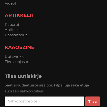
Videot
ARTIKKELIT
Raportit
Artikkelit
Haastattelut
KAAOSZINE
Uutisvinkki
Tietosuojasta
Tilaa uutiskirje
Saat ainutlaatuista sisältöä, kilpailuja sekä etuja
suoraan sähköpostiisi!