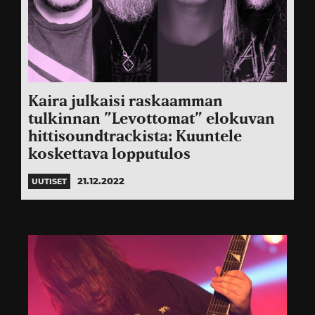
Kaira julkaisi raskaamman
tulkinnan ”Levottomat” elokuvan
hittisoundtrackista: Kuuntele
koskettava lopputulos
21.12.2022
UUTISET