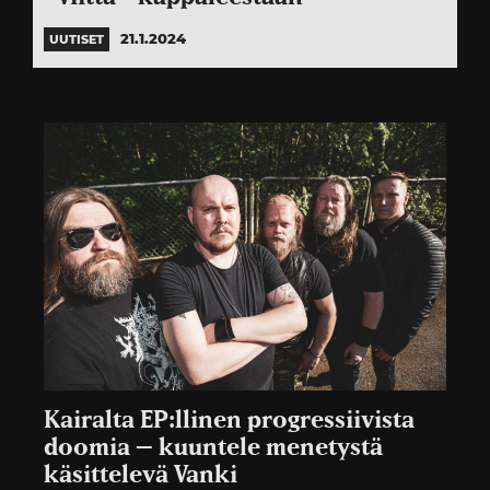
21.1.2024
UUTISET
Kairalta EP:llinen progressiivista
doomia – kuuntele menetystä
käsittelevä Vanki