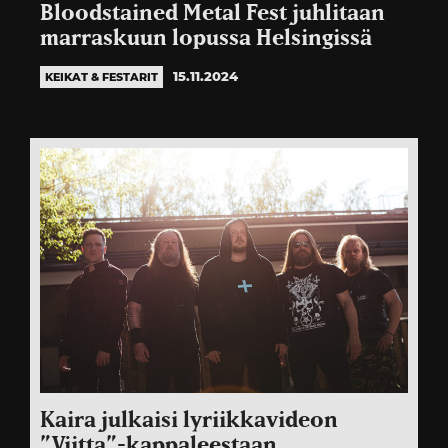
Bloodstained Metal Fest juhlitaan
marraskuun lopussa Helsingissä
15.11.2024
KEIKAT & FESTARIT
Kaira julkaisi lyriikkavideon
”Viitta”-kappaleestaan