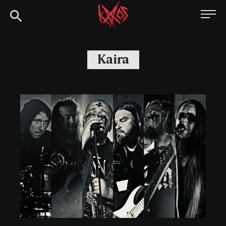
Siirry
Kaaoszine
suoraan
sisältöön
Kaira