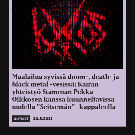
Maalailua syvissä doom-, death- ja
black metal -vesissä: Kairan
yhteistyö Stam1nan Pekka
Olkkosen kanssa kuunneltavissa
uudella ”Seitsemän” -kappaleella
20.5.2021
UUTISET