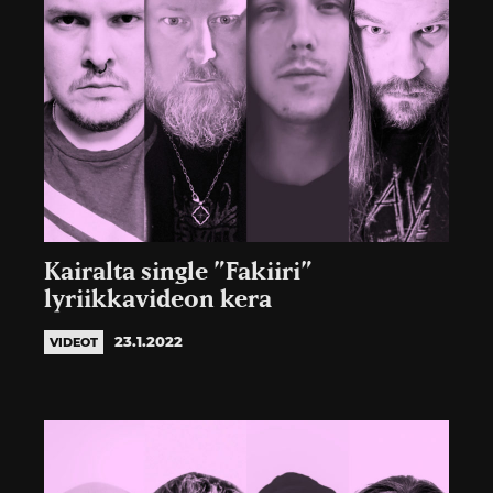
Kairalta single ”Fakiiri”
lyriikkavideon kera
23.1.2022
VIDEOT