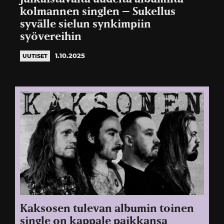
kolmannen singlen – Sukellus
syvälle sielun synkimpiin
syövereihin
1.10.2025
UUTISET
Kaksosen tulevan albumin toinen
single on kappale paikkansa