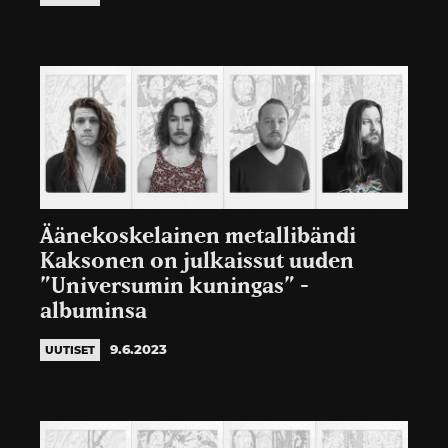
Äänekoskelainen metallibändi
Kaksonen on julkaissut uuden
”Universumin kuningas” -
albuminsa
9.6.2023
UUTISET