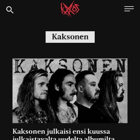
Siirry
Kaaoszine
suoraan
sisältöön
Kaksonen
Kaksonen julkaisi ensi kuussa
julkaistavalta uudelta albumilta