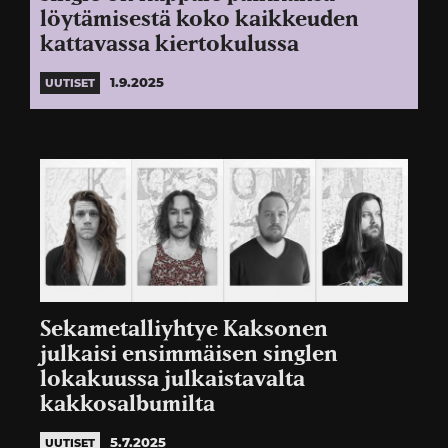
löytämisestä koko kaikkeuden
kattavassa kiertokulussa
1.9.2025
UUTISET
Sekametalliyhtye Kaksonen
julkaisi ensimmäisen singlen
lokakuussa julkaistavalta
kakkosalbumilta
5.7.2025
UUTISET