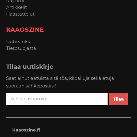
Raportit
Artikkelit
Haastattelut
KAAOSZINE
Uutisvinkki
Tietosuojasta
Tilaa uutiskirje
Saat ainutlaatuista sisältöä, kilpailuja sekä etuja
suoraan sähköpostiisi!
Kaaoszine.fi