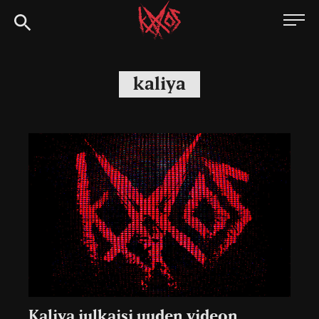
Siirry
Kaaoszine
suoraan
sisältöön
kaliya
Kaliya julkaisi uuden videon