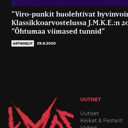
”Viro-punkit huolehtivat hyvinvoi
Klassikkoarvostelussa J.M.K.E.:n 2
”Õhtumaa viimased tunnid”
29.6.2020
ARTIKKELIT
UUTISET
Uutiset
Keikat & Festarit
Videot