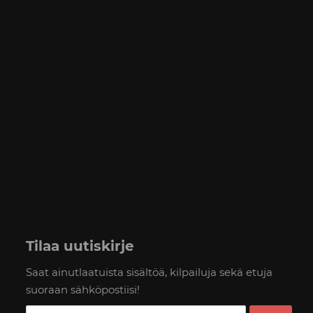
Tilaa uutiskirje
Saat ainutlaatuista sisältöä, kilpailuja sekä etuja
suoraan sähköpostiisi!