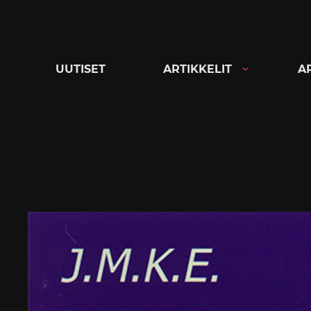
Siirry
suoraan
sisältöön
UUTISET
ARTIKKELIT
A