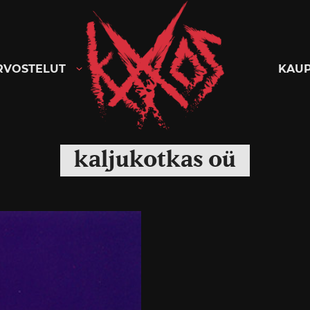
Kaaoszine
RVOSTELUT
KAU
kaljukotkas oü