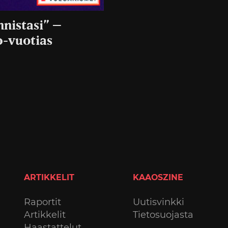
nnistasi” –
0-vuotias
ARTIKKELIT
KAAOSZINE
Raportit
Uutisvinkki
Artikkelit
Tietosuojasta
Haastattelut