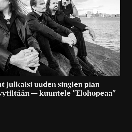
t julkaisi uuden singlen pian
yytiltään — kuuntele ”Elohopeaa”