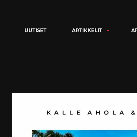
Siirry
suoraan
sisältöön
UUTISET
ARTIKKELIT
A