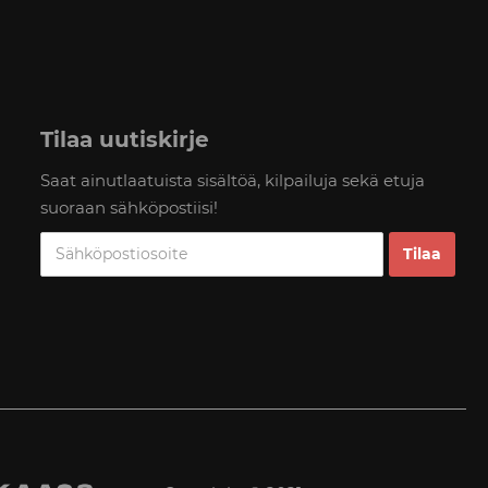
Tilaa uutiskirje
Saat ainutlaatuista sisältöä, kilpailuja sekä etuja
suoraan sähköpostiisi!