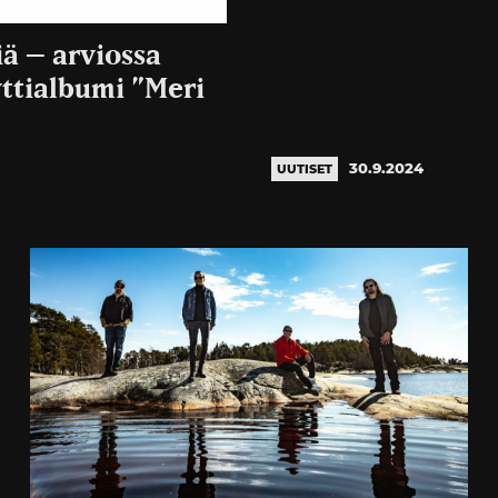
iä – arviossa
ttialbumi ”Meri
30.9.2024
UUTISET