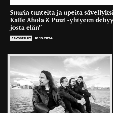
Suuria tunteita ja upeita sävellyks
Kalle Ahola & Puut -yhtyeen debyy
josta elän”
10.10.2024
ARVOSTELUT