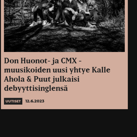
Don Huonot- ja CMX -
muusikoiden uusi yhtye Kalle
Ahola & Puut julkaisi
debyyttisinglensä
12.6.2023
UUTISET