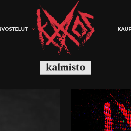
Kaaoszine
RVOSTELUT
KAU
kalmisto