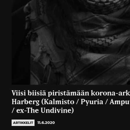
Viisi biisiä piristämään korona-ar
Harberg (Kalmisto / Pyuria / Amput
/ ex-The Undivine)
11.6.2020
ARTIKKELIT