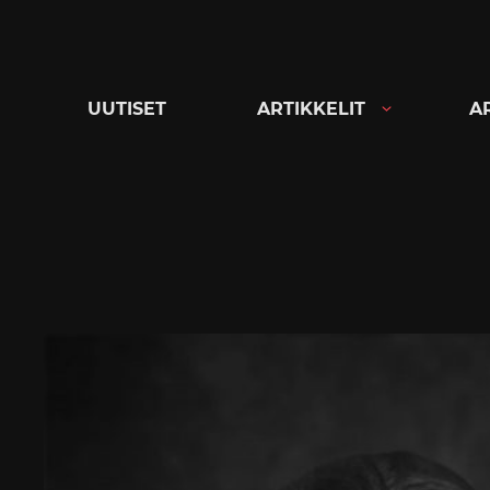
Siirry
suoraan
sisältöön
UUTISET
ARTIKKELIT
A