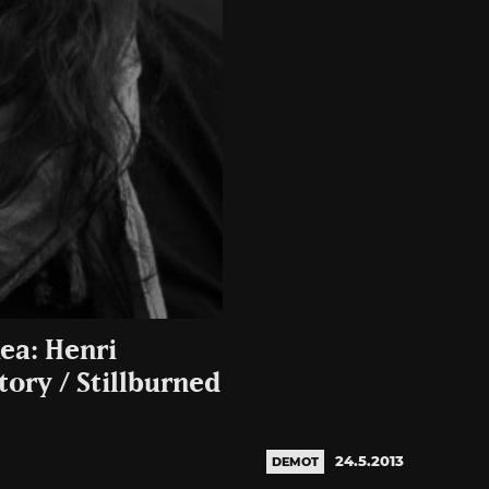
kea: Henri
ory / Stillburned
24.5.2013
DEMOT