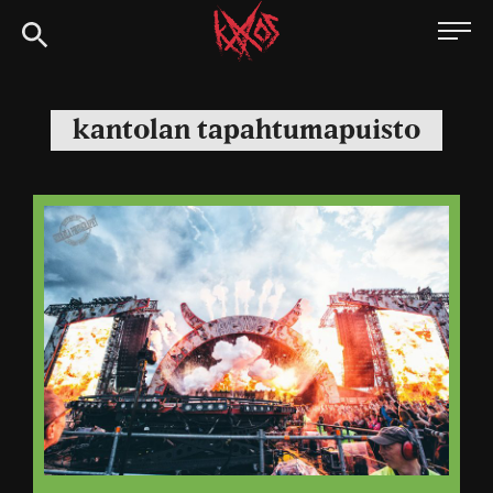
Siirry
Kaaoszine
suoraan
sisältöön
kantolan tapahtumapuisto