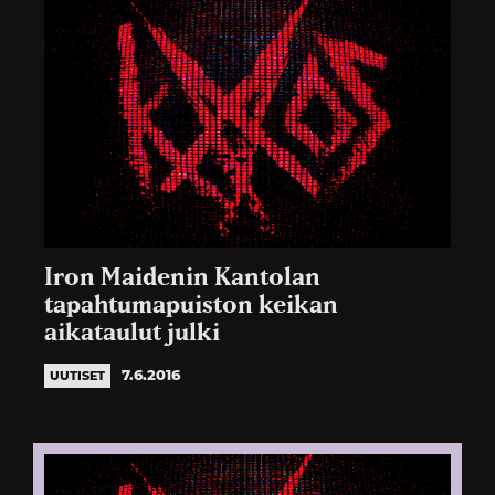
Iron Maidenin Kantolan
tapahtumapuiston keikan
aikataulut julki
7.6.2016
UUTISET