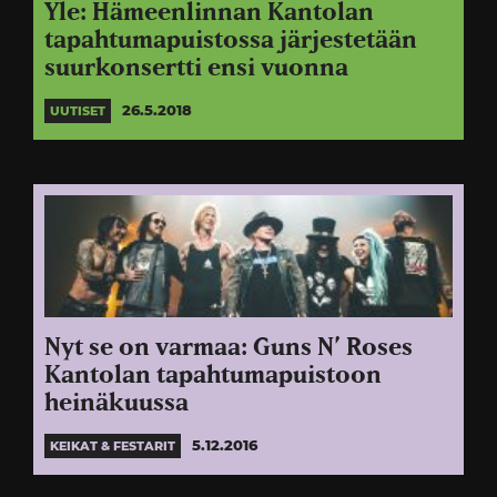
Yle: Hämeenlinnan Kantolan
tapahtumapuistossa järjestetään
suurkonsertti ensi vuonna
26.5.2018
UUTISET
Nyt se on varmaa: Guns N’ Roses
Kantolan tapahtumapuistoon
heinäkuussa
5.12.2016
KEIKAT & FESTARIT