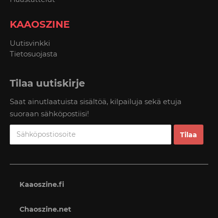
KAAOSZINE
Uutisvinkki
Tietosuojasta
Tilaa uutiskirje
Saat ainutlaatuista sisältöä, kilpailuja sekä etuja
suoraan sähköpostiisi!
Kaaoszine.fi
Chaoszine.net