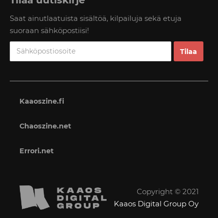
Tilaa uutiskirje
Saat ainutlaatuista sisältöä, kilpailuja sekä etuja
suoraan sähköpostiisi!
Kaaoszine.fi
Chaoszine.net
Errori.net
Copyright © 2021
Kaaos Digital Group Oy