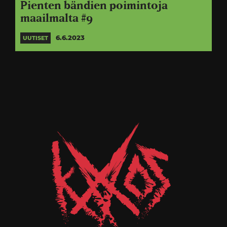
Pienten bändien poimintoja
maailmalta #9
6.6.2023
UUTISET