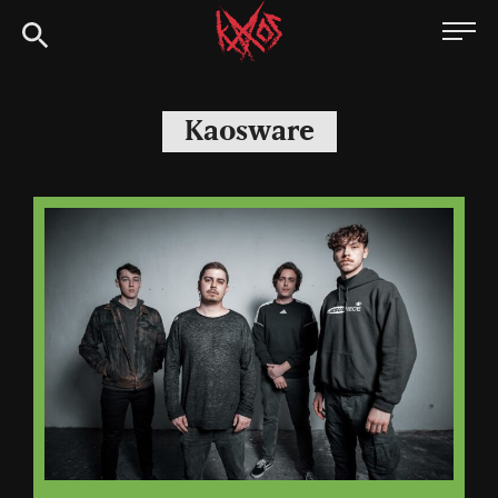
Siirry
Kaaoszine
suoraan
sisältöön
Kaosware