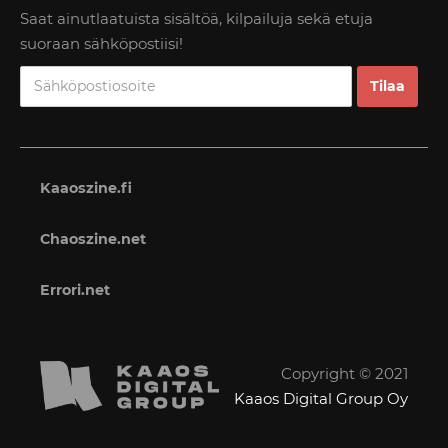
Saat ainutlaatuista sisältöä, kilpailuja sekä etuja
suoraan sähköpostiisi!
Kaaoszine.fi
Chaoszine.net
Errori.net
Copyright © 2021
Kaaos Digital Group Oy