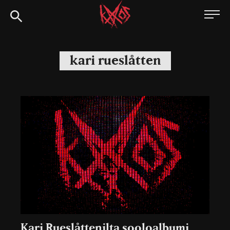
Siirry
Kaaoszine
suoraan
sisältöön
kari rueslåtten
Kari Rueslåttenilta sooloalbumi