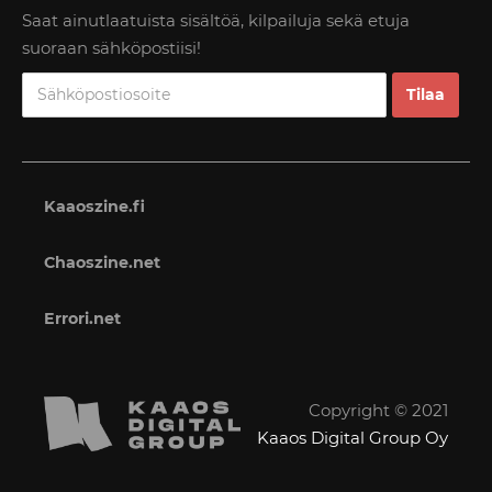
Saat ainutlaatuista sisältöä, kilpailuja sekä etuja
suoraan sähköpostiisi!
Kaaoszine.fi
Chaoszine.net
Errori.net
Copyright © 2021
Kaaos Digital Group Oy