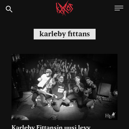
Siirry
Kaaoszine
suoraan
sisältöön
karleby fittans
Karleby Fittansin uusi levy