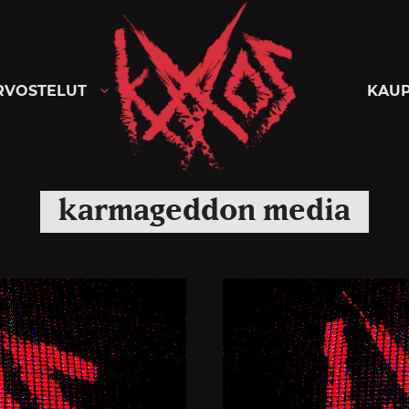
Kaaoszine
RVOSTELUT
KAU
karmageddon media