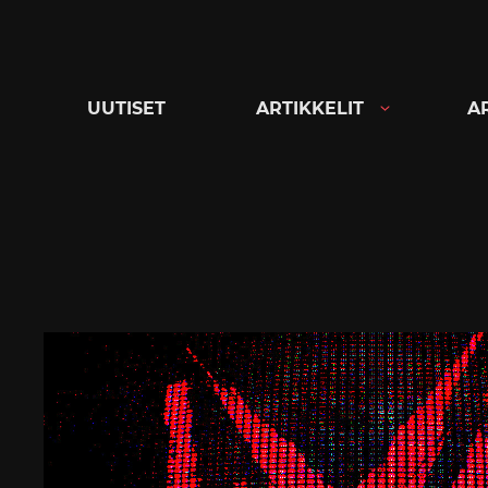
Siirry
suoraan
sisältöön
UUTISET
ARTIKKELIT
A