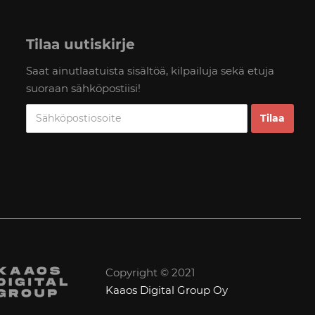
Tilaa uutiskirje
Saat ainutlaatuista sisältöä, kilpailuja sekä etuja
suoraan sähköpostiisi!
Copyright © 2021
Kaaos Digital Group Oy