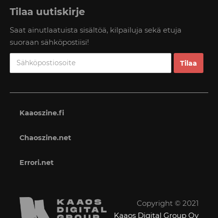
Tilaa uutiskirje
Saat ainutlaatuista sisältöä, kilpailuja sekä etuja
suoraan sähköpostiisi!
Kaaoszine.fi
Chaoszine.net
Errori.net
Copyright © 2021
Kaaos Digital Group Oy