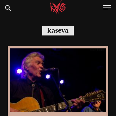
Siirry
Kaaoszine
suoraan
sisältöön
kaseva