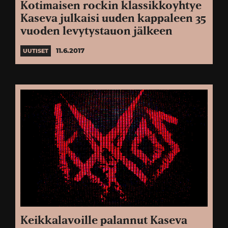
Kotimaisen rockin klassikkoyhtye
Kaseva julkaisi uuden kappaleen 35
vuoden levytystauon jälkeen
11.6.2017
UUTISET
Keikkalavoille palannut Kaseva