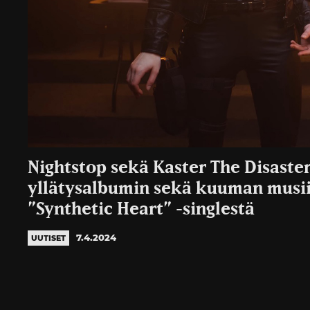
Nightstop sekä Kaster The Disaster
yllätysalbumin sekä kuuman musi
”Synthetic Heart” -singlestä
7.4.2024
UUTISET