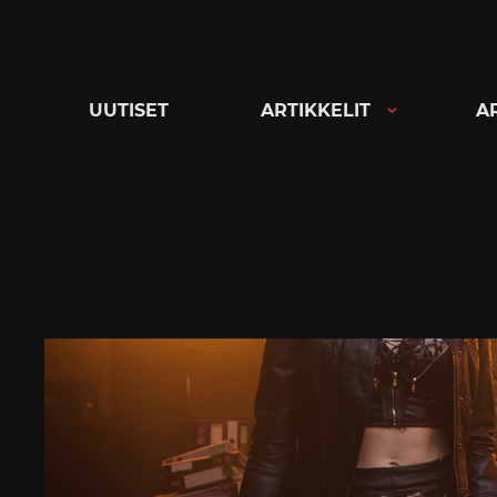
Siirry
suoraan
sisältöön
UUTISET
ARTIKKELIT
A