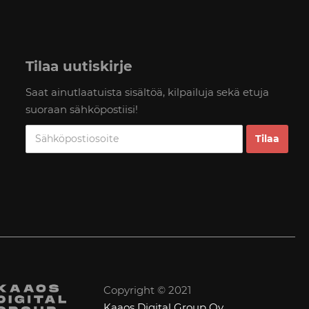
Tilaa uutiskirje
Saat ainutlaatuista sisältöä, kilpailuja sekä etuja
suoraan sähköpostiisi!
Copyright © 2021
Kaaos Digital Group Oy