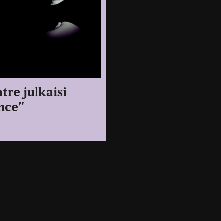
tre julkaisi
nce”