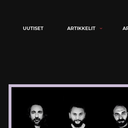
Siirry
suoraan
sisältöön
UUTISET
ARTIKKELIT
A