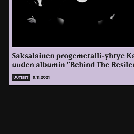
Saksalainen progemetalli-yhtye Ka
uuden albumin ”Behind The Resile
9.11.2021
UUTISET