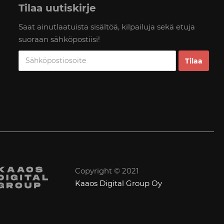
Tilaa uutiskirje
Saat ainutlaatuista sisältöä, kilpailuja sekä etuja
suoraan sähköpostiisi!
Copyright © 2021
Kaaos Digital Group Oy