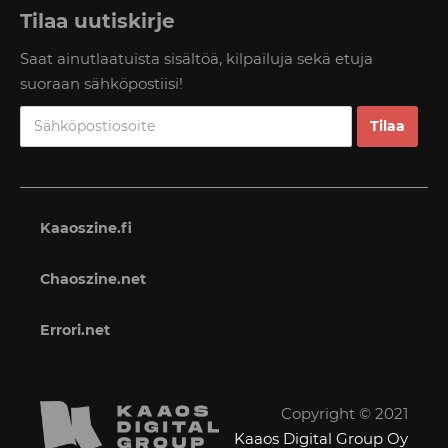
Tilaa uutiskirje
Saat ainutlaatuista sisältöä, kilpailuja sekä etuja
suoraan sähköpostiisi!
Kaaoszine.fi
Chaoszine.net
Errori.net
Copyright © 2021
Kaaos Digital Group Oy