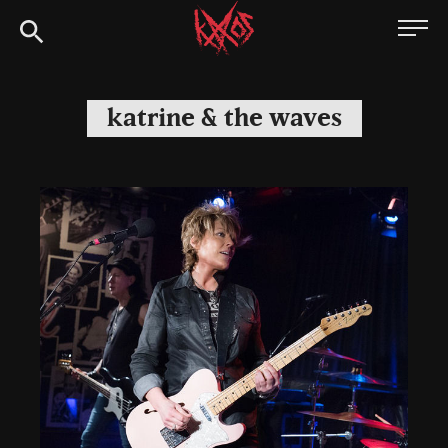
Siirry
Kaaoszine
suoraan
sisältöön
katrine & the waves