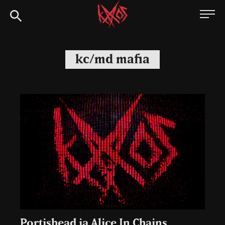
Siirry
Kaaoszine
suoraan
sisältöön
kc/md mafia
Portishead ja Alice In Chains