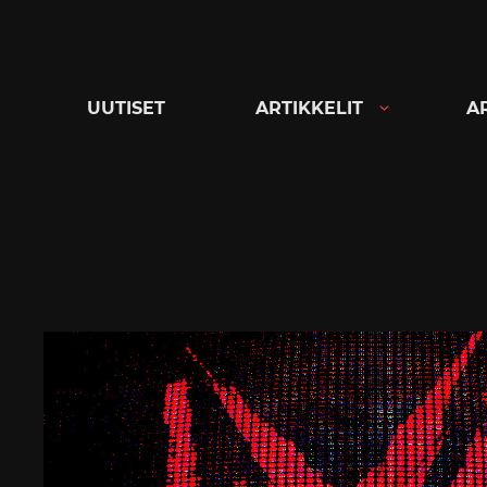
Siirry
suoraan
sisältöön
UUTISET
ARTIKKELIT
A