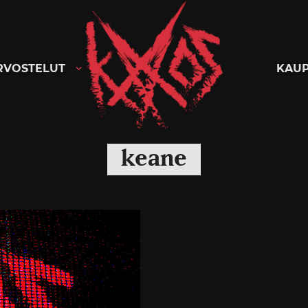
Kaaoszine
RVOSTELUT
KAU
keane