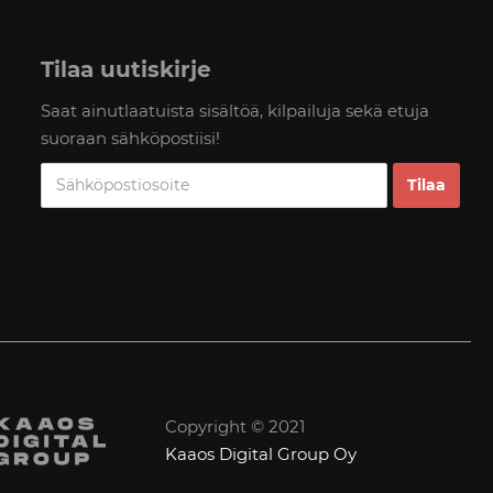
Tilaa uutiskirje
Saat ainutlaatuista sisältöä, kilpailuja sekä etuja
suoraan sähköpostiisi!
Copyright © 2021
Kaaos Digital Group Oy