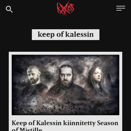
Siirry
Kaaoszine
suoraan
sisältöön
keep of kalessin
Keep of Kalessin kiinnitetty Season
of Mistille