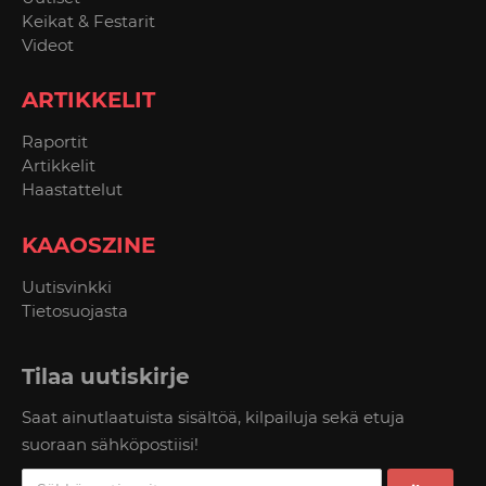
Keikat & Festarit
Videot
ARTIKKELIT
Raportit
Artikkelit
Haastattelut
KAAOSZINE
Uutisvinkki
Tietosuojasta
Tilaa uutiskirje
Saat ainutlaatuista sisältöä, kilpailuja sekä etuja
suoraan sähköpostiisi!