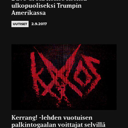
ulkopuoliseksi Trumpin
Amerikassa
2.9.2017
UUTISET
Kerrang! -lehden vuotuisen
palkintogaalan voittajat selvillä