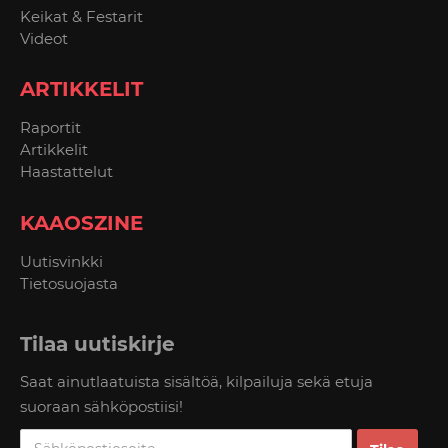
Keikat & Festarit
Videot
ARTIKKELIT
Raportit
Artikkelit
Haastattelut
KAAOSZINE
Uutisvinkki
Tietosuojasta
Tilaa uutiskirje
Saat ainutlaatuista sisältöä, kilpailuja sekä etuja
suoraan sähköpostiisi!