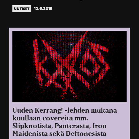
12.6.2015
UUTISET
Uuden Kerrang! -lehden mukana
kuullaan covereita mm.
Slipknotista, Panterasta, Iron
Maidenista sekä Deftonesista