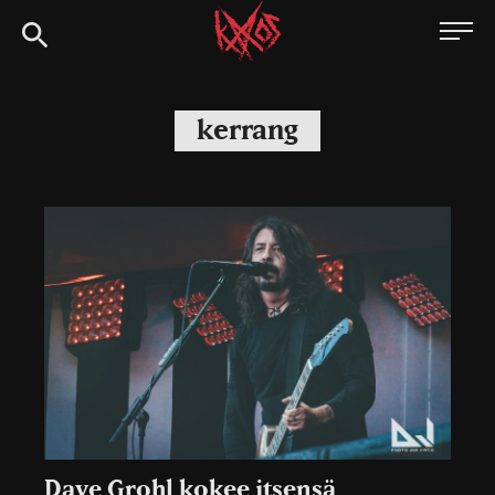
Siirry
Kaaoszine
suoraan
sisältöön
kerrang
Dave Grohl kokee itsensä