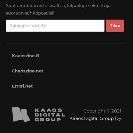
Saat ainutlaatuista sisältöä, kilpailuja sekä etuja
suoraan sähköpostiisi!
Kaaoszine.fi
Chaoszine.net
Errori.net
Copyright © 2021
Kaaos Digital Group Oy