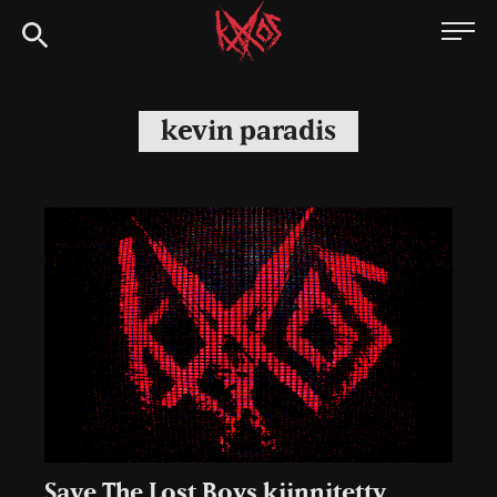
Siirry
Kaaoszine
suoraan
sisältöön
kevin paradis
Save The Lost Boys kiinnitetty