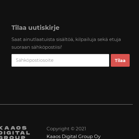
Tilaa uutiskirje
Saat ainutlaatuista sisältöä, kilpailuja sekä etuja
suoraan sähköpostiisi!
Copyright © 2021
Kaaos Digital Group Oy