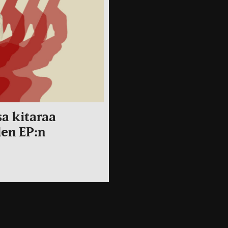
sa kitaraa
den EP:n