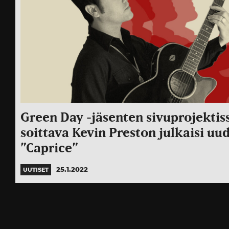
Green Day -jäsenten sivuprojektis
soittava Kevin Preston julkaisi uu
”Caprice”
25.1.2022
UUTISET