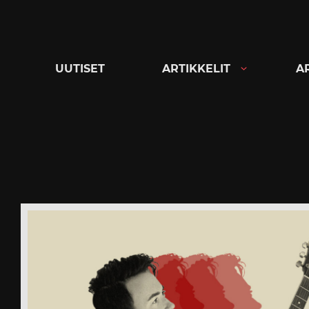
Siirry
suoraan
sisältöön
UUTISET
ARTIKKELIT
A