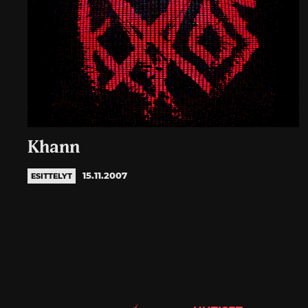
Khann
15.11.2007
ESITTELYT