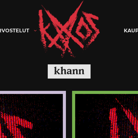
Kaaoszine
RVOSTELUT
KAU
khann