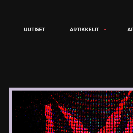
Siirry
suoraan
sisältöön
UUTISET
ARTIKKELIT
A