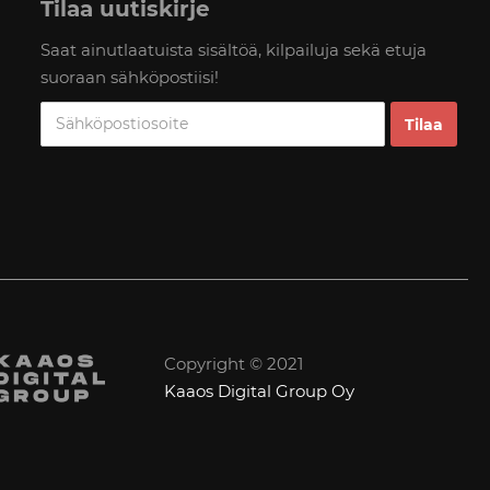
Tilaa uutiskirje
Saat ainutlaatuista sisältöä, kilpailuja sekä etuja
suoraan sähköpostiisi!
Copyright © 2021
Kaaos Digital Group Oy