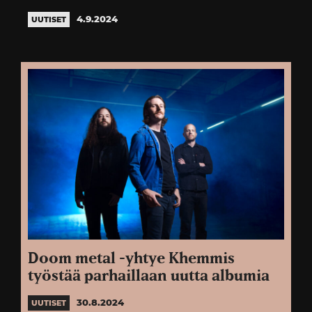
4.9.2024
UUTISET
Doom metal -yhtye Khemmis
työstää parhaillaan uutta albumia
30.8.2024
UUTISET