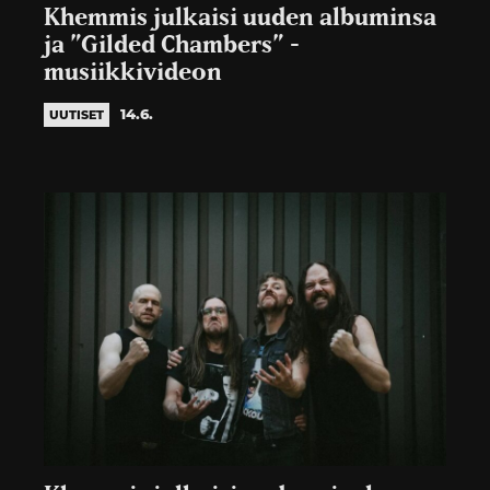
Khemmis julkaisi uuden albuminsa
ja ”Gilded Chambers” -
musiikkivideon
14.6.
UUTISET