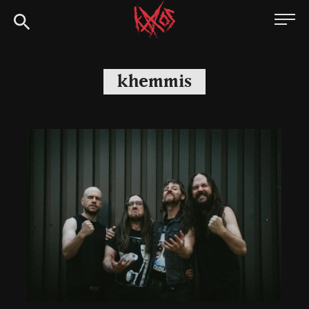
Siirry
Kaaoszine
suoraan
sisältöön
khemmis