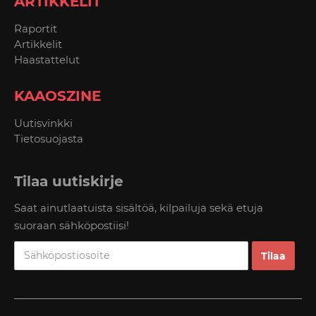
ARTIKKELIT
Raportit
Artikkelit
Haastattelut
KAAOSZINE
Uutisvinkki
Tietosuojasta
Tilaa uutiskirje
Saat ainutlaatuista sisältöä, kilpailuja sekä etuja
suoraan sähköpostiisi!