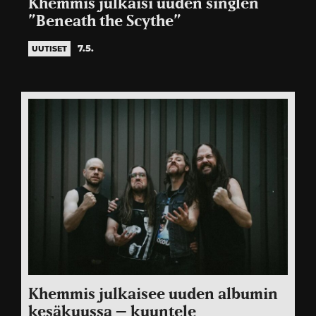
Khemmis julkaisi uuden singlen
”Beneath the Scythe”
7.5.
UUTISET
Khemmis julkaisee uuden albumin
kesäkuussa – kuuntele