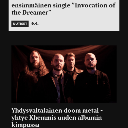
ensimmäinen single ”Invocation of
the Dreamer”
9.4.
UUTISET
Yhdysvaltalainen doom metal -
yhtye Khemmis uuden albumin
kimpussa