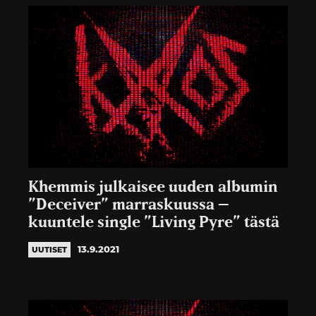
Khemmis julkaisee uuden albumin
”Deceiver” marraskuussa –
kuuntele single ”Living Pyre” tästä
13.9.2021
UUTISET