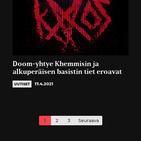
Doom-yhtye Khemmisin ja
alkuperäisen basistin tiet eroavat
17.4.2021
UUTISET
Artikkelien
sivutus
1
2
3
Seuraava