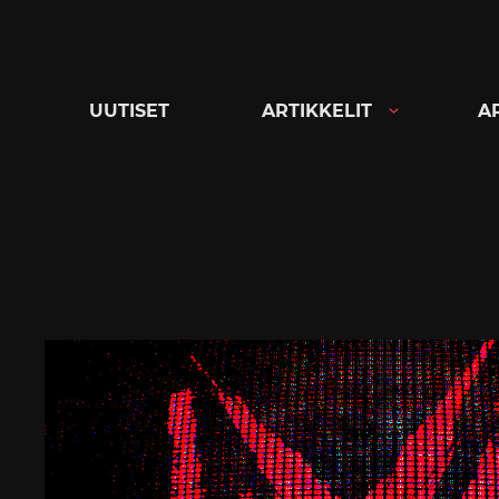
Siirry
suoraan
sisältöön
UUTISET
ARTIKKELIT
A