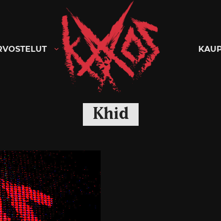
Kaaoszine
RVOSTELUT
KAU
Khid