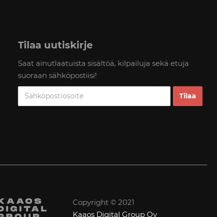
Tilaa uutiskirje
Saat ainutlaatuista sisältöä, kilpailuja sekä etuja
suoraan sähköpostiisi!
Copyright © 2021
Kaaos Digital Group Oy