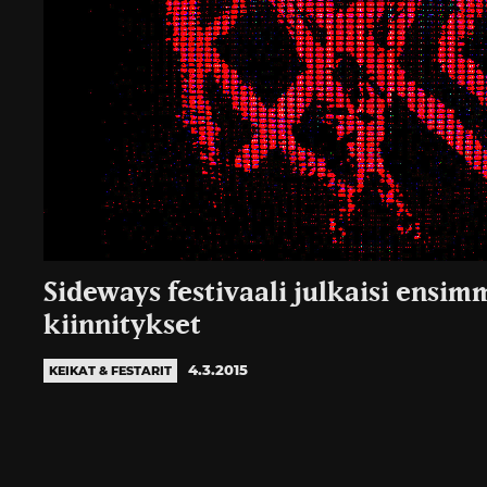
Sideways festivaali julkaisi ensim
kiinnitykset
4.3.2015
KEIKAT & FESTARIT