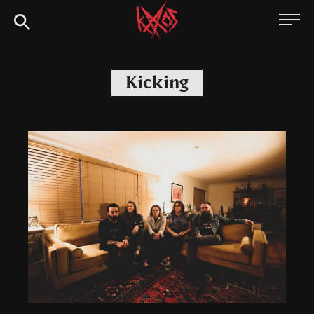
Siirry
Kaaoszine
suoraan
sisältöön
Kicking