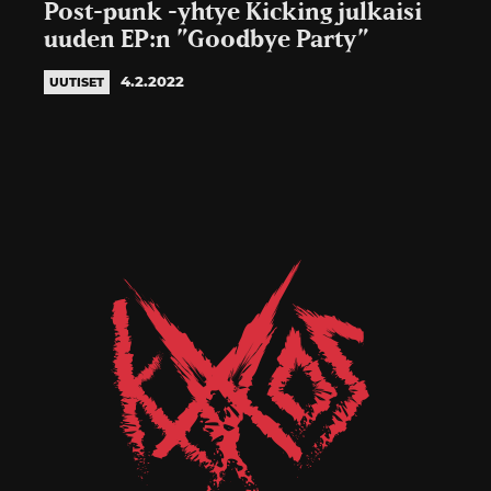
Post-punk -yhtye Kicking julkaisi
uuden EP:n ”Goodbye Party”
4.2.2022
UUTISET