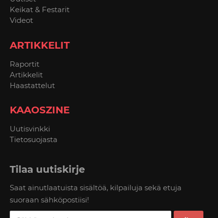
Keikat & Festarit
Videot
ARTIKKELIT
Raportit
Artikkelit
Haastattelut
KAAOSZINE
Uutisvinkki
Tietosuojasta
Tilaa uutiskirje
Saat ainutlaatuista sisältöä, kilpailuja sekä etuja
suoraan sähköpostiisi!