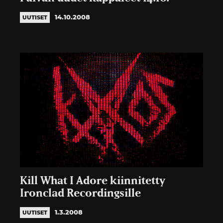
14.10.2008
UUTISET
Kill What I Adore kiinnitetty
Ironclad Recordingsille
1.3.2008
UUTISET