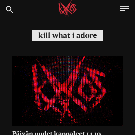
Siirry
Kaaoszine
suoraan
sisältöön
kill what i adore
Päivän uudet kappaleet 14.10.