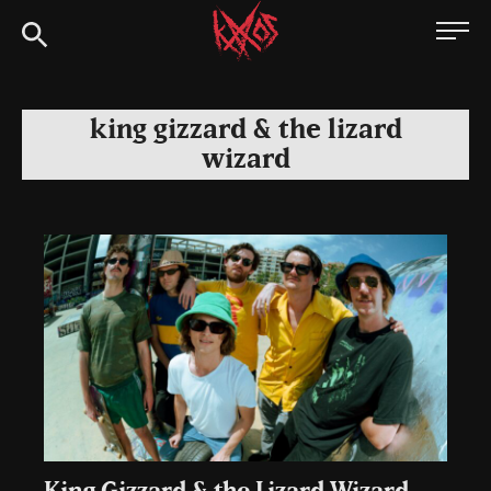
Siirry
Kaaoszine
suoraan
sisältöön
king gizzard & the lizard
wizard