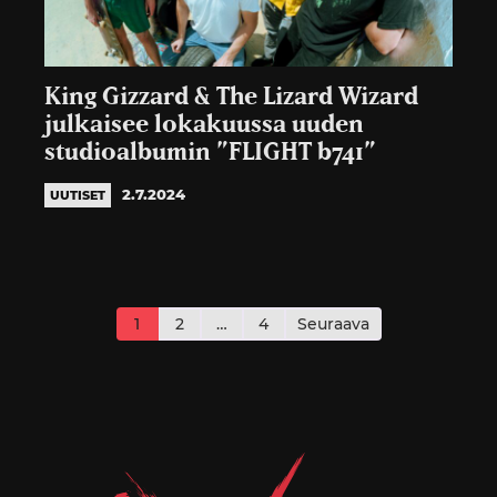
King Gizzard & The Lizard Wizard
julkaisee lokakuussa uuden
studioalbumin ”FLIGHT b741”
2.7.2024
UUTISET
Artikkelien
sivutus
1
2
…
4
Seuraava