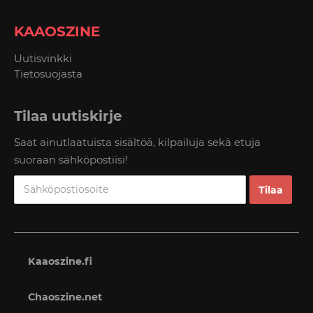
KAAOSZINE
Uutisvinkki
Tietosuojasta
Tilaa uutiskirje
Saat ainutlaatuista sisältöä, kilpailuja sekä etuja
suoraan sähköpostiisi!
Kaaoszine.fi
Chaoszine.net