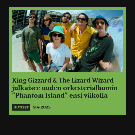
King Gizzard & The Lizard Wizard
julkaisee uuden orkesterialbumin
”Phantom Island” ensi viikolla
9.4.2025
UUTISET