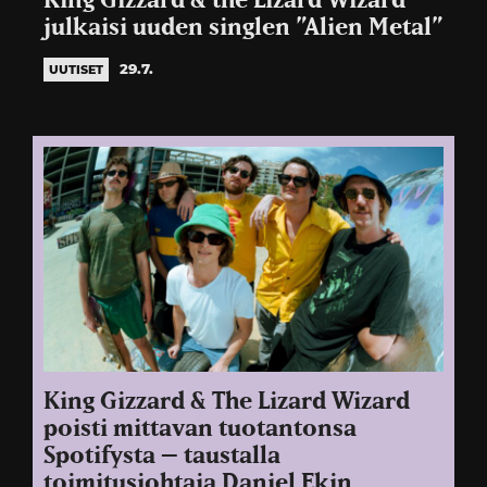
King Gizzard & the Lizard Wizard
julkaisi uuden singlen ”Alien Metal”
29.7.
UUTISET
King Gizzard & The Lizard Wizard
poisti mittavan tuotantonsa
Spotifysta – taustalla
toimitusjohtaja Daniel Ekin