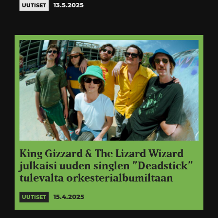
13.5.2025
UUTISET
King Gizzard & The Lizard Wizard
julkaisi uuden singlen ”Deadstick”
tulevalta orkesterialbumiltaan
15.4.2025
UUTISET