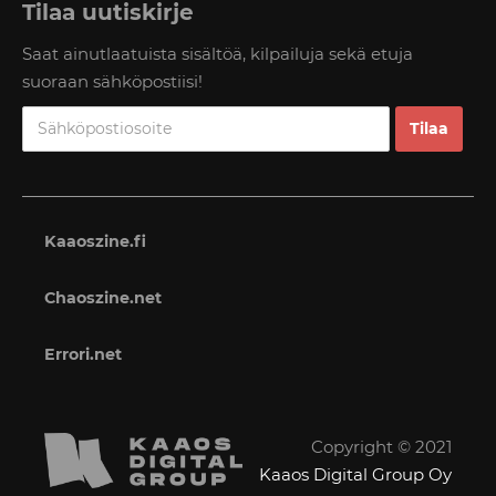
Tilaa uutiskirje
Saat ainutlaatuista sisältöä, kilpailuja sekä etuja
suoraan sähköpostiisi!
Kaaoszine.fi
Chaoszine.net
Errori.net
Copyright © 2021
Kaaos Digital Group Oy