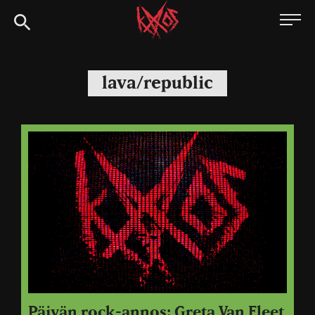
Siirry
Kaaoszine
suoraan
sisältöön
lava/republic
Päivän rock-annos: Greta Van Fleet