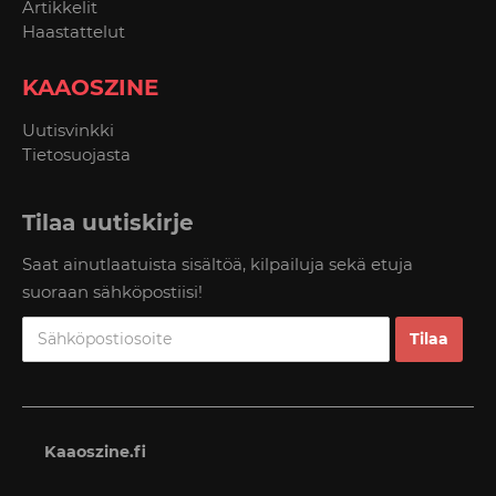
Artikkelit
Haastattelut
KAAOSZINE
Uutisvinkki
Tietosuojasta
Tilaa uutiskirje
Saat ainutlaatuista sisältöä, kilpailuja sekä etuja
suoraan sähköpostiisi!
Kaaoszine.fi