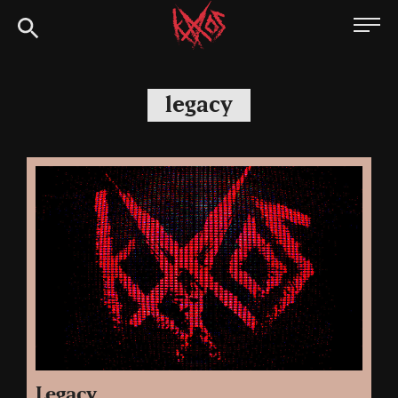
Siirry
Kaaoszine
suoraan
sisältöön
legacy
Legacy