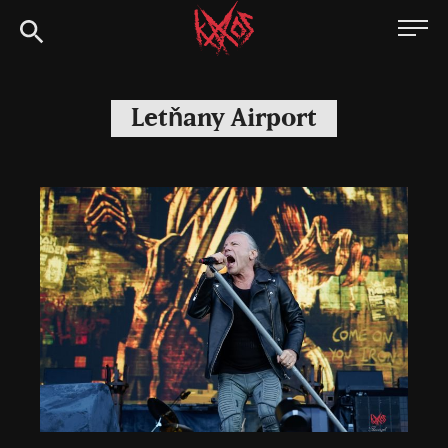
Siirry
Kaaoszine
suoraan
sisältöön
Letňany Airport