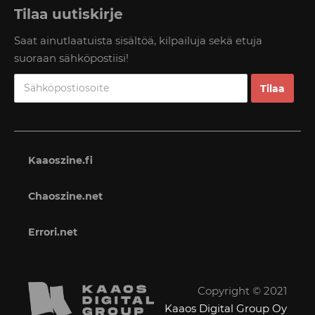
Tilaa uutiskirje
Saat ainutlaatuista sisältöä, kilpailuja sekä etuja
suoraan sähköpostiisi!
Kaaoszine.fi
Chaoszine.net
Errori.net
Copyright © 2021
Kaaos Digital Group Oy