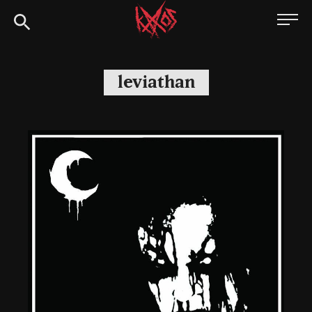
Siirry
Kaaoszine
suoraan
sisältöön
leviathan