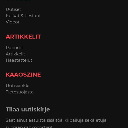
Uutiset
Keikat & Festarit
Videot
ARTIKKELIT
Raportit
Artikkelit
Haastattelut
KAAOSZINE
Uutisvinkki
Tietosuojasta
Tilaa uutiskirje
Saat ainutlaatuista sisältöä, kilpailuja sekä etuja
suoraan sähköpostiisi!