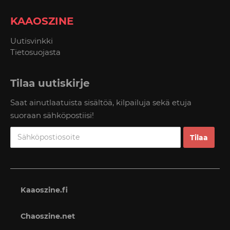
KAAOSZINE
Uutisvinkki
Tietosuojasta
Tilaa uutiskirje
Saat ainutlaatuista sisältöä, kilpailuja sekä etuja
suoraan sähköpostiisi!
Kaaoszine.fi
Chaoszine.net