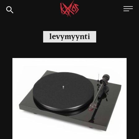
Siirry
Kaaoszine
suoraan
sisältöön
levymyynti