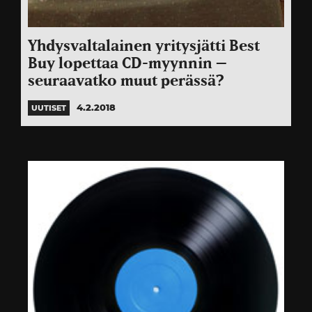
Yhdysvaltalainen yritysjätti Best
Buy lopettaa CD-myynnin –
seuraavatko muut perässä?
4.2.2018
UUTISET