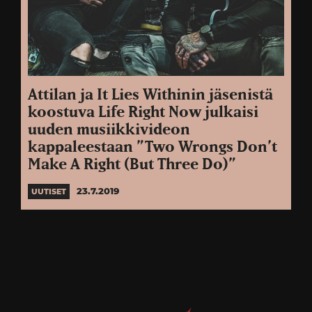
Attilan ja It Lies Withinin jäsenistä
koostuva Life Right Now julkaisi
uuden musiikkivideon
kappaleestaan ”Two Wrongs Don’t
Make A Right (But Three Do)”
23.7.2019
UUTISET