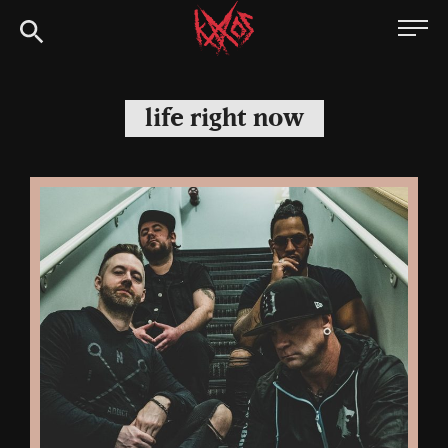
Siirry
Kaaoszine
suoraan
sisältöön
life right now