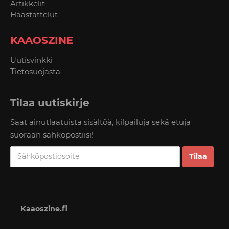
Artikkelit
Haastattelut
KAAOSZINE
Uutisvinkki
Tietosuojasta
Tilaa uutiskirje
Saat ainutlaatuista sisältöä, kilpailuja sekä etuja
suoraan sähköpostiisi!
Kaaoszine.fi