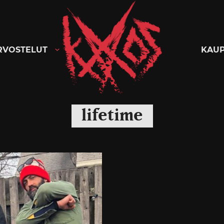
Kaaoszine
RVOSTELUT
KAU
lifetime