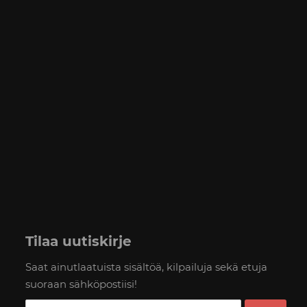
Tilaa uutiskirje
Saat ainutlaatuista sisältöä, kilpailuja sekä etuja
suoraan sähköpostiisi!