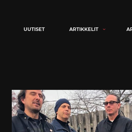
Siirry
suoraan
sisältöön
UUTISET
ARTIKKELIT
A