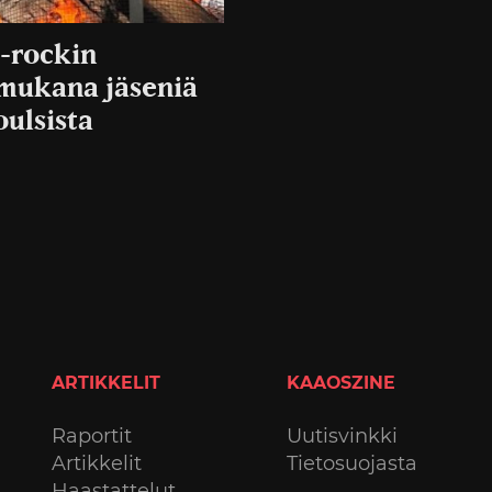
k-rockin
mukana jäseniä
oulsista
ARTIKKELIT
KAAOSZINE
Raportit
Uutisvinkki
Artikkelit
Tietosuojasta
Haastattelut