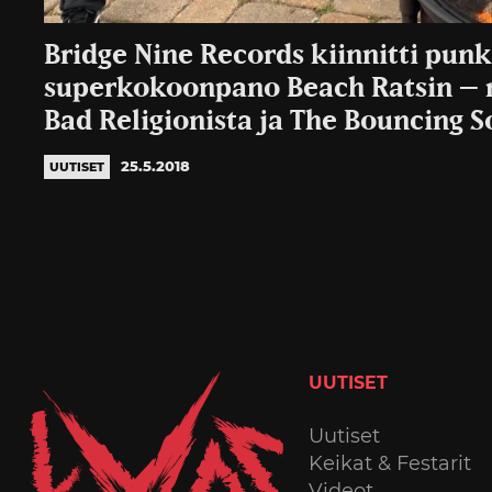
Bridge Nine Records kiinnitti pun
superkokoonpano Beach Ratsin – 
Bad Religionista ja The Bouncing S
25.5.2018
UUTISET
UUTISET
Uutiset
Keikat & Festarit
Videot