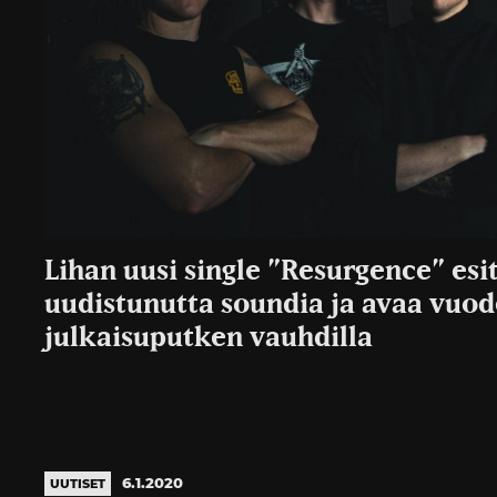
Lihan uusi single ”Resurgence” esi
uudistunutta soundia ja avaa vuo
julkaisuputken vauhdilla
6.1.2020
UUTISET