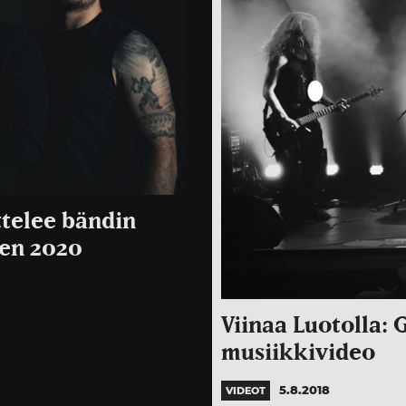
ttelee bändin
den 2020
Viinaa Luotolla: 
musiikkivideo
5.8.2018
VIDEOT