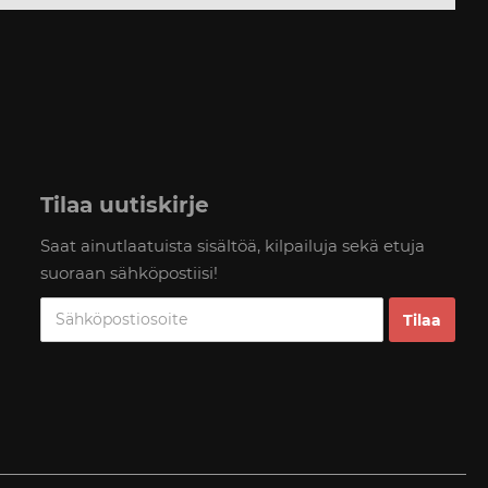
Tilaa uutiskirje
Saat ainutlaatuista sisältöä, kilpailuja sekä etuja
suoraan sähköpostiisi!