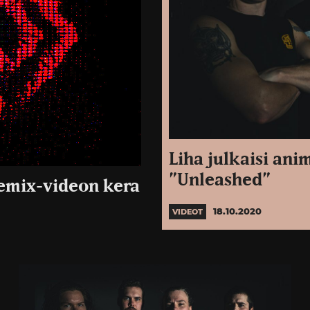
Liha julkaisi an
”Unleashed”
remix-videon kera
18.10.2020
VIDEOT