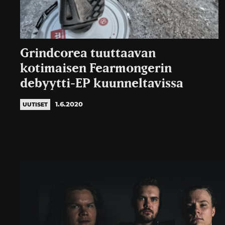
Grindcorea tuuttaavan
kotimaisen Fearmongerin
debyytti-EP kuunneltavissa
1.6.2020
UUTISET