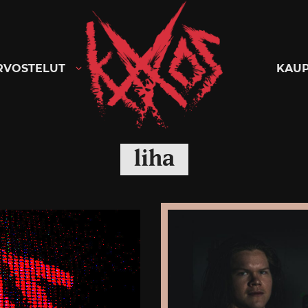
Kaaoszine
RVOSTELUT
KAU
liha