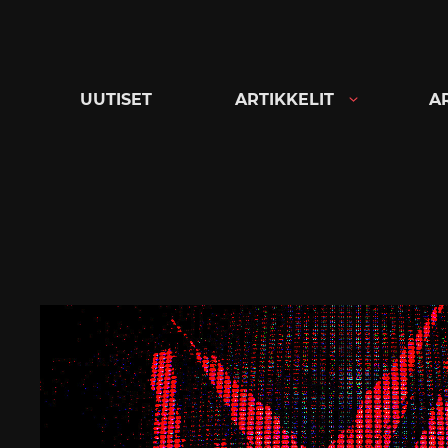
Siirry
suoraan
sisältöön
UUTISET
ARTIKKELIT
A