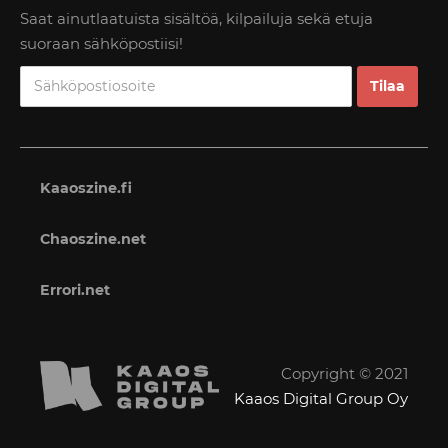
Saat ainutlaatuista sisältöä, kilpailuja sekä etuja
suoraan sähköpostiisi!
Kaaoszine.fi
Chaoszine.net
Errori.net
Copyright © 2021
Kaaos Digital Group Oy