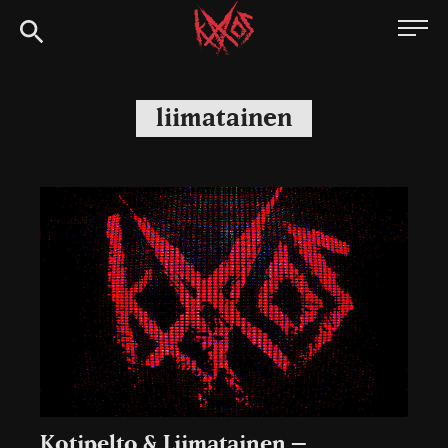
Siirry
Kaaoszine
suoraan
sisältöön
liimatainen
Kotipelto & Liimatainen –