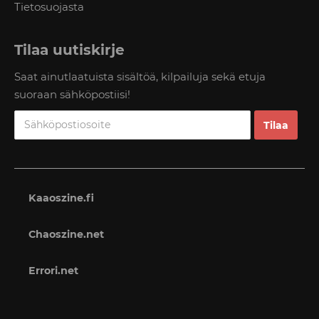
Tietosuojasta
Tilaa uutiskirje
Saat ainutlaatuista sisältöä, kilpailuja sekä etuja
suoraan sähköpostiisi!
Kaaoszine.fi
Chaoszine.net
Errori.net