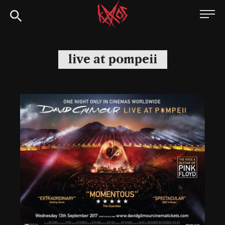
Siirry
Kaaoszine
suoraan
sisältöön
live at pompeii