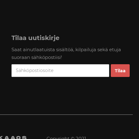
Tilaa uutiskirje
Saat ainutlaatuista sisältöä, kilpailuja sekä etuja
suoraan sähköpostiisi!
Copyright © 2021