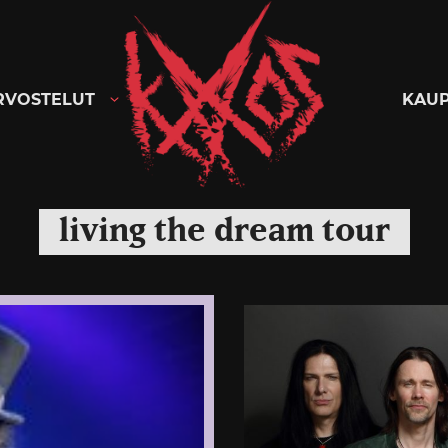
Kaaoszine
RVOSTELUT
KAU
living the dream tour