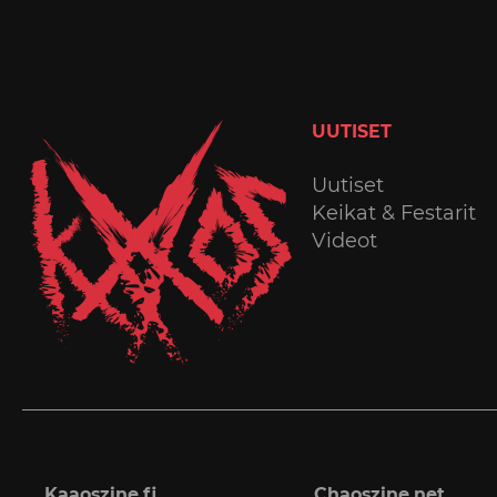
UUTISET
Uutiset
Keikat & Festarit
Videot
Kaaoszine.fi
Chaoszine.net