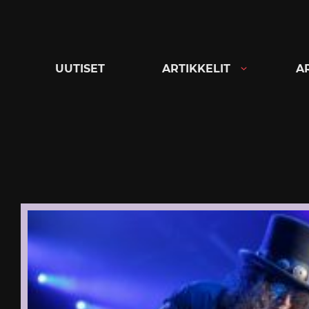
Siirry
suoraan
sisältöön
UUTISET
ARTIKKELIT
A