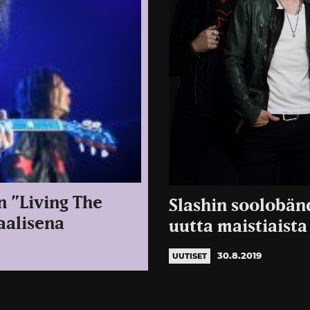
n ”Living The
Slashin soolobän
aalisena
uutta maistiaista 
30.8.2019
UUTISET