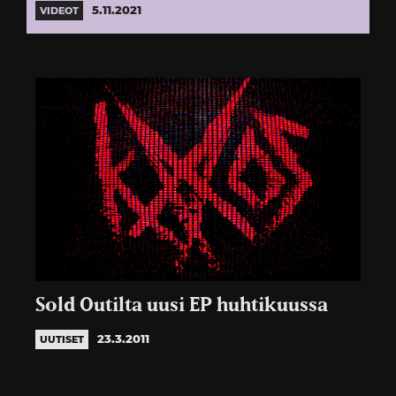
5.11.2021
VIDEOT
Sold Outilta uusi EP huhtikuussa
23.3.2011
UUTISET