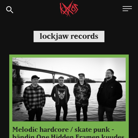
Siirry
Kaaoszine
suoraan
sisältöön
lockjaw records
Melodic hardcore / skate punk -
bändin One Hidden Framen kuudes