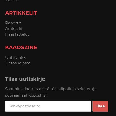
ARTIKKELIT
Raportit
Artikkelit
Haastattelut
KAAOSZINE
Uutisvinkki
Tietosuojasta
Tilaa uutiskirje
Saat ainutlaatuista sisältöä, kilpailuja sekä etuja
suoraan sähköpostiisi!