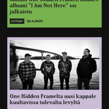
albumi ”I Am Not Here” on
julkaistu
22.4.2022
UUTISET
One Hidden Framelta uusi kappale
kuultavissa tulevalta levyltä