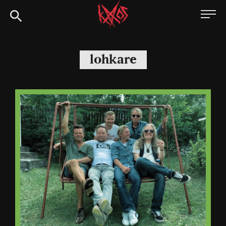
Siirry
Kaaoszine
suoraan
sisältöön
lohkare