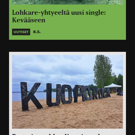
Lohkare-yhtyeeltä uusi single:
Kevääseen
8.5.
UUTISET