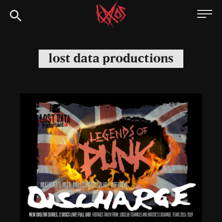
Siirry
Kaaoszine
suoraan
sisältöön
lost data productions