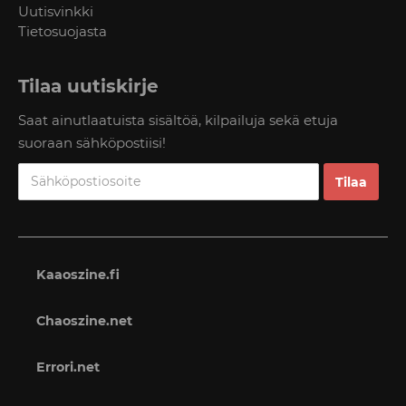
Uutisvinkki
Tietosuojasta
Tilaa uutiskirje
Saat ainutlaatuista sisältöä, kilpailuja sekä etuja
suoraan sähköpostiisi!
Kaaoszine.fi
Chaoszine.net
Errori.net