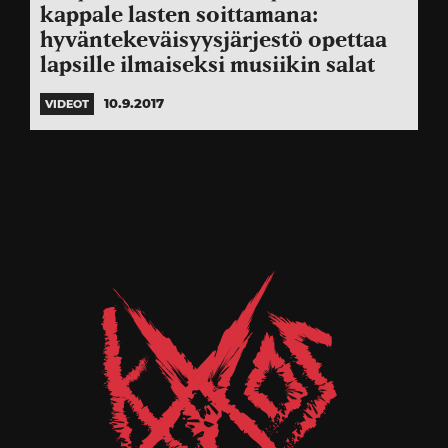
kappale lasten soittamana:
hyväntekeväisyysjärjestö opettaa
lapsille ilmaiseksi musiikin salat
10.9.2017
VIDEOT