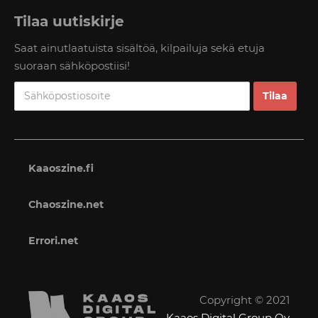
Tilaa uutiskirje
Saat ainutlaatuista sisältöä, kilpailuja sekä etuja
suoraan sähköpostiisi!
Kaaoszine.fi
Chaoszine.net
Errori.net
Copyright © 2021
Kaaos Digital Group Oy