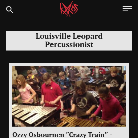
Siirry
Kaaoszine
suoraan
sisältöön
Louisville Leopard
Percussionist
Ozzy Osbournen ”Crazy Train” -