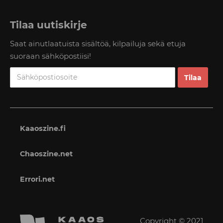
Tilaa uutiskirje
Saat ainutlaatuista sisältöä, kilpailuja sekä etuja
suoraan sähköpostiisi!
Kaaoszine.fi
Chaoszine.net
Errori.net
Copyright © 2021