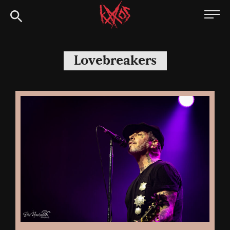
Siirry
Kaaoszine
suoraan
sisältöön
Lovebreakers