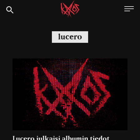
Siirry
Kaaoszine
suoraan
sisältöön
lucero
Lucero julkaisi albumin tiedot